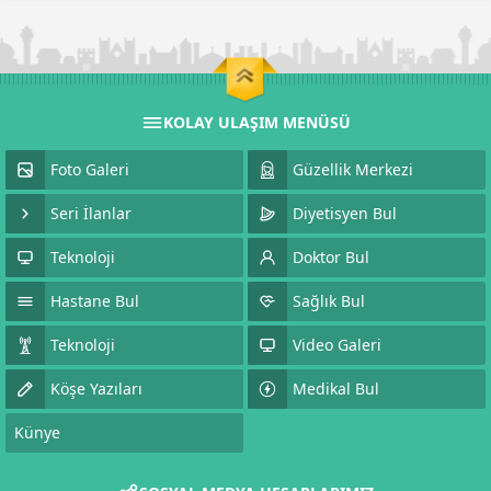
KOLAY ULAŞIM MENÜSÜ
Foto Galeri
Güzellik Merkezi
Seri İlanlar
Diyetisyen Bul
Teknoloji
Doktor Bul
Hastane Bul
Sağlık Bul
Teknoloji
Video Galeri
Köşe Yazıları
Medikal Bul
Künye