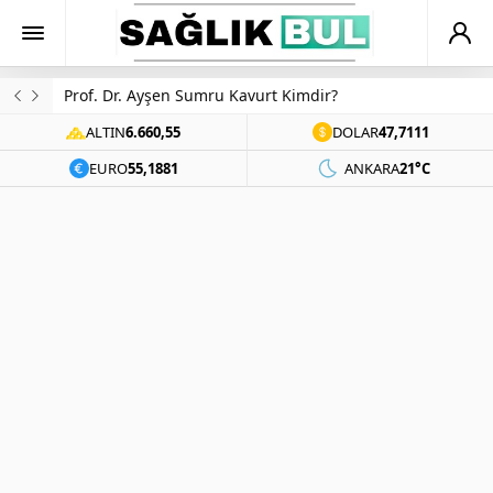
Prof. Dr. Ayşen Sumru Kavurt Kimdir?
ALTIN
6.660,55
DOLAR
47,7111
EURO
55,1881
ANKARA
21°C