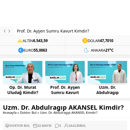
Prof. Dr. Ayşen Sumru Kavurt Kimdir?
ALTIN
6.543,59
DOLAR
47,7010
EURO
55,0063
ANKARA
21°C
Prof. Dr. Ayşen
Uzm. Dr.
Uzm. Dr. İsmet
Sumru Kavurt
Abdulragıp
Sarıkaya Kimdir?
Kimdir?
AKANSEL Kimdir?
Uzm. Dr. Abdulragıp AKANSEL Kimdir?
Anasayfa
»
Doktor Bul
»
Uzm. Dr. Abdulragıp AKANSEL Kimdir?
DOKTOR BUL
22 MAYIS
0
SAGLIKBUL