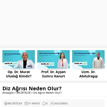
Prof. Dr. Ayşen
Uzm. Dr.
Uzm. Dr. İsmet
Sumru Kavurt
Abdulragıp
Sarıkaya Kimdir?
Kimdir?
AKANSEL Kimdir?
Diz Ağrısı Neden Olur?
Anasayfa
»
BELİRTİLER
»
Diz Ağrısı Neden Olur?
BELİRTİLER
11 MAYIS
0
SAGLIKBUL