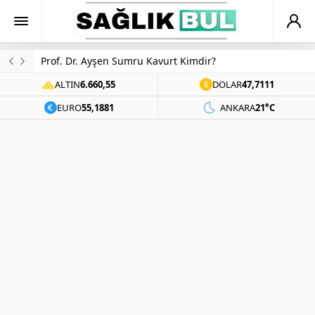
Prof. Dr. Ayşen Sumru Kavurt Kimdir?
ALTIN
6.660,55
DOLAR
47,7111
EURO
55,1881
ANKARA
21°C