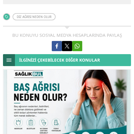
DIZ AĞRISI NEDEN OLUR
BU KONUYU SOSYAL MEDYA HESAPLARINDA PAYLAŞ
İLGİNİZİ ÇEKEBİLECEK DİĞER KONULAR