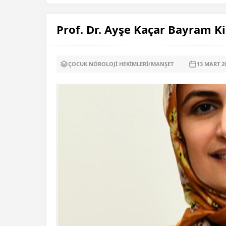
Prof. Dr. Ayşe Kaçar Bayram K
ÇOCUK NÖROLOJI HEKIMLERI
/
MANŞET
13 MART
2