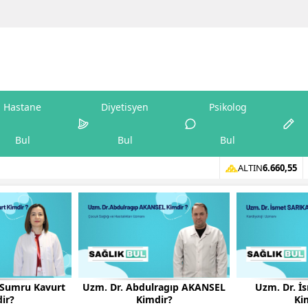
Hastane
Diyetisyen
Psikolog
Bul
Bul
Bul
ALTIN
6.660,55
n Sumru Kavurt
Uzm. Dr. Abdulragıp AKANSEL
Uzm. Dr. İ
ir?
Kimdir?
Ki