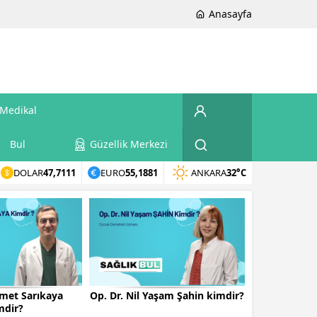
Anasayfa
Medikal
Bul
Güzellik Merkezi
DOLAR
47,7111
EURO
55,1881
ANKARA
32°C
smet Sarıkaya
Op. Dr. Nil Yaşam Şahin kimdir?
mdir?