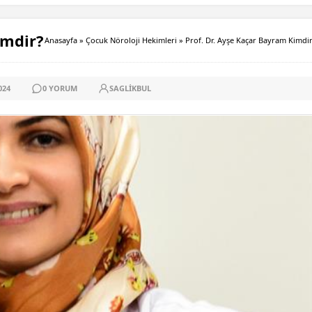
imdir?
Anasayfa
»
Çocuk Nöroloji Hekimleri
»
Prof. Dr. Ayşe Kaçar Bayram Kimdi
024
0
YORUM
SAGLIKBUL