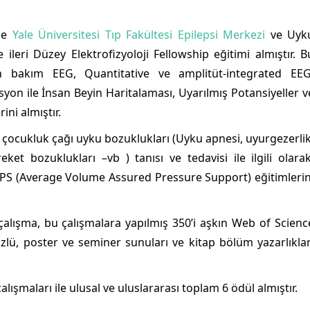
ile
Yale Üniversitesi Tıp Fakültesi Epilepsi Merkezi
ve Uyk
ileri Düzey Elektrofizyoloji Fellowship eğitimi almıştır. B
bakım EEG, Quantitative ve amplitüt-integrated EEG
syon ile İnsan Beyin Haritalaması, Uyarılmış Potansiyeller v
ini almıştır.
 çocukluk çağı uyku bozuklukları (Uyku apnesi, uyurgezerlik
ket bozuklukları –vb ) tanısı ve tedavisi ile ilgili olara
VAPS (Average Volume Assured Pressure Support) eğitimlerin
 çalışma, bu çalışmalara yapılmış 350’i aşkın Web of Scienc
sözlü, poster ve seminer sunuları ve kitap bölüm yazarlıklar
ışmaları ile ulusal ve uluslararası toplam 6 ödül almıştır.