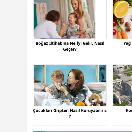
Boğaz İltihabına Ne İyi Gelir, Nasıl
Yağ 
Geçer?
Çocukları Gripten Nasıl Koruyabiliriz
Koc
?