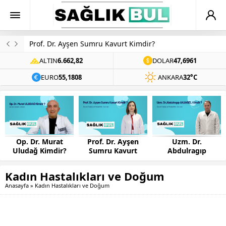
Prof. Dr. Ayşen Sumru Kavurt Kimdir?
ALTIN
6.662,82
DOLAR
47,6961
EURO
55,1808
ANKARA
32°C
Op. Dr. Murat
Prof. Dr. Ayşen
Uzm. Dr.
Uludağ Kimdir?
Sumru Kavurt
Abdulragıp
Kimdir?
AKANSEL Kimdir?
Kadın Hastalıkları ve Doğum
Anasayfa
»
Kadın Hastalıkları ve Doğum