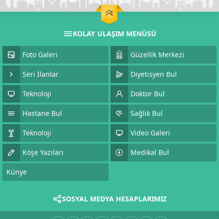
KOLAY ULAŞIM MENÜSÜ
Foto Galeri
Güzellik Merkezi
Seri İlanlar
Diyetisyen Bul
Teknoloji
Doktor Bul
Hastane Bul
Sağlık Bul
Teknoloji
Video Galeri
Köşe Yazıları
Medikal Bul
Künye
SOSYAL MEDYA HESAPLARIMIZ