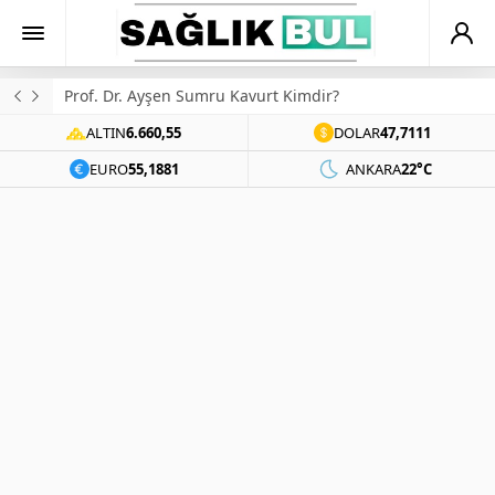
Prof. Dr. Ayşen Sumru Kavurt Kimdir?
ALTIN
6.660,55
DOLAR
47,7111
EURO
55,1881
ANKARA
22°C