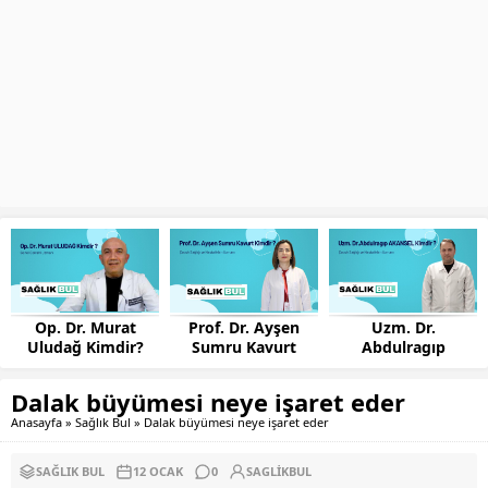
 Murat
Prof. Dr. Ayşen
Uzm. Dr.
Uzm. Dr. 
Kimdir?
Sumru Kavurt
Abdulragıp
Sarıkaya K
Kimdir?
AKANSEL Kimdir?
Dalak büyümesi neye işaret eder
Anasayfa
»
Sağlık Bul
»
Dalak büyümesi neye işaret eder
SAĞLIK BUL
12 OCAK
0
SAGLIKBUL