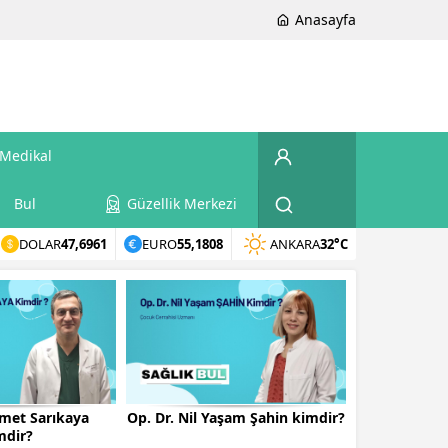
Anasayfa
Medikal
Bul
Güzellik Merkezi
DOLAR
47,6961
EURO
55,1808
ANKARA
32°C
smet Sarıkaya
Op. Dr. Nil Yaşam Şahin kimdir?
mdir?