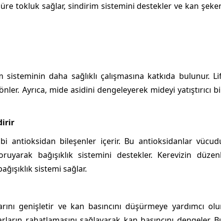
üre tokluk sağlar, sindirim sistemini destekler ve kan şeker
 sisteminin daha sağlıklı çalışmasına katkıda bulunur. Lif
önler. Ayrıca, mide asidini dengeleyerek mideyi yatıştırıcı bi
irir
ibi antioksidan bileşenler içerir. Bu antioksidanlar vücud
koruyarak bağışıklık sistemini destekler. Kerevizin düzenl
bağışıklık sistemi sağlar.
ını genişletir ve kan basıncını düşürmeye yardımcı olur
marların rahatlamasını sağlayarak kan basıncını dengeler. B