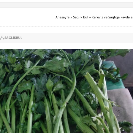
Anasayfa
»
Sağlık Bul
»
Kereviz ve Sağlığa Faydala
SAGLIKBUL