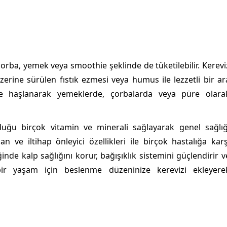
 çorba, yemek veya smoothie şeklinde de tüketilebilir. Kerevi
, üzerine sürülen fıstık ezmesi veya humus ile lezzetli bir ar
 ise haşlanarak yemeklerde, çorbalarda veya püre olara
ğu birçok vitamin ve minerali sağlayarak genel sağlığ
n ve iltihap önleyici özellikleri ile birçok hastalığa karş
ğinde kalp sağlığını korur, bağışıklık sistemini güçlendirir v
 bir yaşam için beslenme düzeninize kerevizi ekleyere