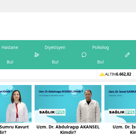
Hastane
Diyetisyen
Psikolog
Bul
Bul
Bul
ALTIN
6.662,82
n Sumru Kavurt
Uzm. Dr. Abdulragıp AKANSEL
Uzm. Dr. İ
ir?
Kimdir?
Ki