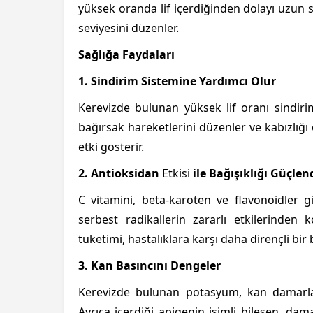
yüksek oranda lif içerdiğinden dolayı uzun s
seviyesini düzenler.
Sağlığa Faydaları
1. Sindirim Sistemine Yardımcı Olur
Kerevizde bulunan yüksek lif oranı sindirim
bağırsak hareketlerini düzenler ve kabızlığı 
etki gösterir.
2. Antioksidan
Etkisi
ile Bağışıklığı Güçlend
C vitamini, beta-karoten ve flavonoidler g
serbest radikallerin zararlı etkilerinden 
tüketimi, hastalıklara karşı daha dirençli bir 
3. Kan Basıncını Dengeler
Kerevizde bulunan potasyum, kan damarlar
Ayrıca içerdiği apigenin isimli bileşen, da