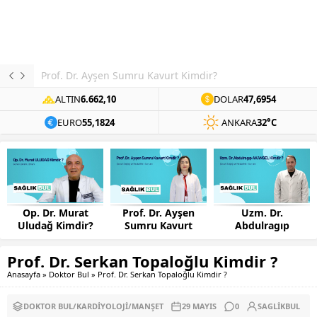
Prof. Dr. Ayşen Sumru Kavurt Kimdir?
ALTIN
6.662,10
DOLAR
47,6954
EURO
55,1824
ANKARA
32°C
Op. Dr. Murat
Prof. Dr. Ayşen
Uzm. Dr.
Uludağ Kimdir?
Sumru Kavurt
Abdulragıp
Kimdir?
AKANSEL Kimdir?
Prof. Dr. Serkan Topaloğlu Kimdir ?
Anasayfa
»
Doktor Bul
»
Prof. Dr. Serkan Topaloğlu Kimdir ?
DOKTOR BUL
/
KARDIYOLOJI
/
MANŞET
29 MAYIS
0
SAGLIKBUL