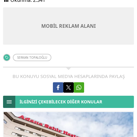
Okunma:
2.341
MOBİL REKLAM ALANI
SERKAN TOPALOĞLU
BU KONUYU SOSYAL MEDYA HESAPLARINDA PAYLAŞ
İLGİNİZİ ÇEKEBİLECEK DİĞER KONULAR