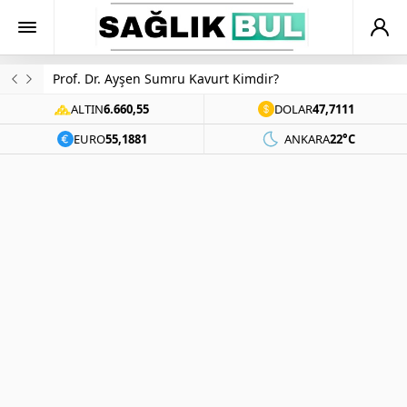
Prof. Dr. Ayşen Sumru Kavurt Kimdir?
ALTIN
6.660,55
DOLAR
47,7111
EURO
55,1881
ANKARA
22°C