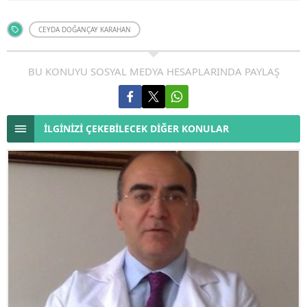
CEYDA DOĞANÇAY KARAHAN
BU KONUYU SOSYAL MEDYA HESAPLARINDA PAYLAŞ
İLGİNİZİ ÇEKEBİLECEK DİĞER KONULAR