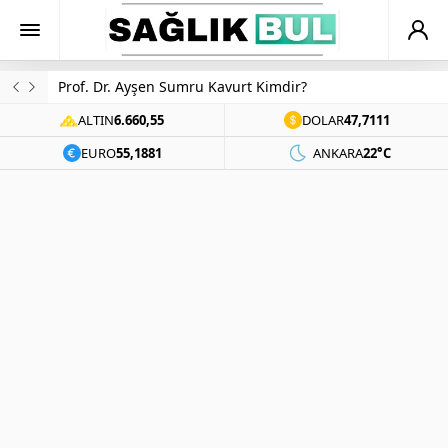
Prof. Dr. Ayşen Sumru Kavurt Kimdir?
ALTIN
6.660,55
DOLAR
47,7111
EURO
55,1881
ANKARA
22°C