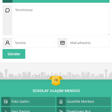
KOLAY ULAŞIM MENÜSÜ
Foto Galeri
Güzellik Merkezi
Seri İlanlar
Diyetisyen Bul