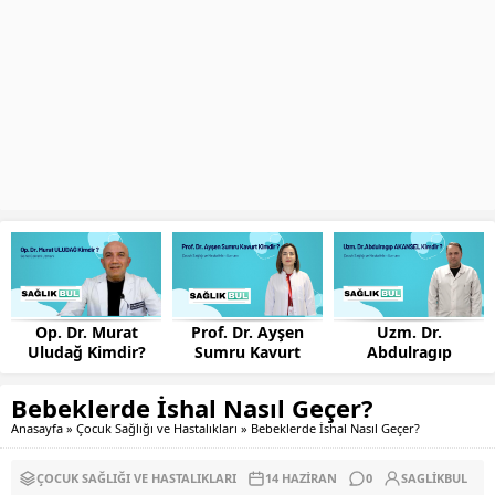
Op. Dr. Murat
Prof. Dr. Ayşen
Uzm. Dr.
Uludağ Kimdir?
Sumru Kavurt
Abdulragıp
S
Kimdir?
AKANSEL Kimdir?
Bebeklerde İshal Nasıl Geçer?
Anasayfa
»
Çocuk Sağlığı ve Hastalıkları
»
Bebeklerde İshal Nasıl Geçer?
ÇOCUK SAĞLIĞI VE HASTALIKLARI
14 HAZIRAN
0
SAGLIKBUL