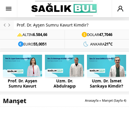
Prof. Dr. Ayşen Sumru Kavurt Kimdir?
ALTIN
6.584,66
DOLAR
47,7046
EURO
55,0051
ANKARA
21°C
Prof. Dr. Ayşen
Uzm. Dr.
Uzm. Dr. İsmet
Sumru Kavurt
Abdulragıp
Sarıkaya Kimdir?
Kimdir?
AKANSEL Kimdir?
Manşet
Anasayfa
»
Manşet
(Sayfa 4)