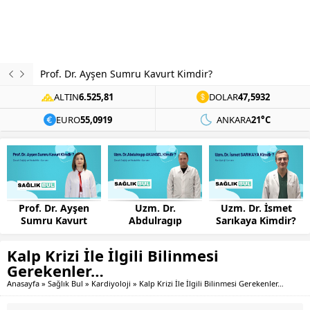
Prof. Dr. Ayşen Sumru Kavurt Kimdir?
ALTIN
6.525,81
DOLAR
47,5932
EURO
55,0919
ANKARA
21°C
Prof. Dr. Ayşen
Uzm. Dr.
Uzm. Dr. İsmet
Sumru Kavurt
Abdulragıp
Sarıkaya Kimdir?
Kimdir?
AKANSEL Kimdir?
Kalp Krizi İle İlgili Bilinmesi
Gerekenler…
Anasayfa
»
Sağlık Bul
»
Kardiyoloji
»
Kalp Krizi İle İlgili Bilinmesi Gerekenler…