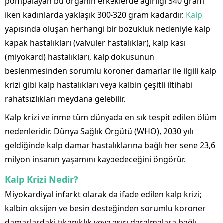
pompalayan bu organın erkeklerde ağırlığı 340 gram
iken kadınlarda yaklaşık 300-320 gram kadardır.
Kalp
yapısında oluşan herhangi bir bozukluk nedeniyle kalp
kapak hastalıkları (valvüler hastalıklar), kalp kası
(miyokard) hastalıkları, kalp dokusunun
beslenmesinden sorumlu koroner damarlar ile ilgili kalp
krizi gibi kalp hastalıkları veya kalbin çeşitli iltihabi
rahatsızlıkları meydana gelebilir.
Kalp krizi ve inme tüm dünyada en sık tespit edilen ölüm
nedenleridir. Dünya Sağlık Örgütü (WHO), 2030 yılı
geldiğinde kalp damar hastalıklarına bağlı her sene 23,6
milyon insanın yaşamını kaybedeceğini öngörür.
Kalp Krizi
Nedir?
Miyokardiyal infarkt olarak da ifade edilen kalp krizi;
kalbin oksijen ve besin desteğinden sorumlu koroner
damarlardaki tıkanıklık veya aşırı daralmalara bağlı