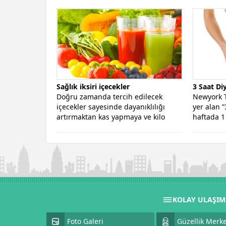
olmaktadır, düzenli...
Sağlık iksiri içecekler
3 Saat Diy
Doğru zamanda tercih edilecek
Newyork T
içecekler sayesinde dayanıklılığı
yer alan ”
artırmaktan kas yapmaya ve kilo
haftada 1 
vermeye kadar bir...
KOLAY ULAŞI
Foto Galeri
Güzellik Merke