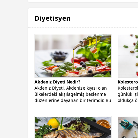
Diyetisyen
Akdeniz Diyeti Nedir?
Kolestero
Akdeniz Diyeti, Akdeniz’e kıyısı olan
Kolester
ülkelerdeki alışılagelmiş beslenme
günlük işl
düzenlerine dayanan bir terimdir. Bu
oldukça ö
diyete olan...
bir madde