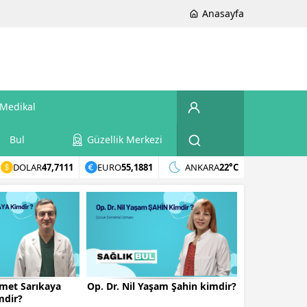
Anasayfa
Medikal
Bul
Güzellik Merkezi
DOLAR
47,7111
EURO
55,1881
ANKARA
22°C
smet Sarıkaya
Op. Dr. Nil Yaşam Şahin kimdir?
mdir?