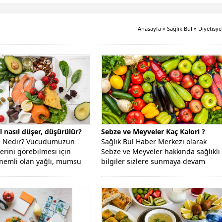
Anasayfa
»
Sağlık Bul
»
Diyetisy
l nasıl düşer, düşürülür?
Sebze ve Meyveler Kaç Kalori ?
ol Nedir? Vücudumuzun
Sağlık Bul Haber Merkezi olarak
erini görebilmesi için
Sebze ve Meyveler hakkında sağlıklı
nemli olan yağlı, mumsu
bilgiler sizlere sunmaya devam
dir. Vücudumuzda...
ediyoruz....