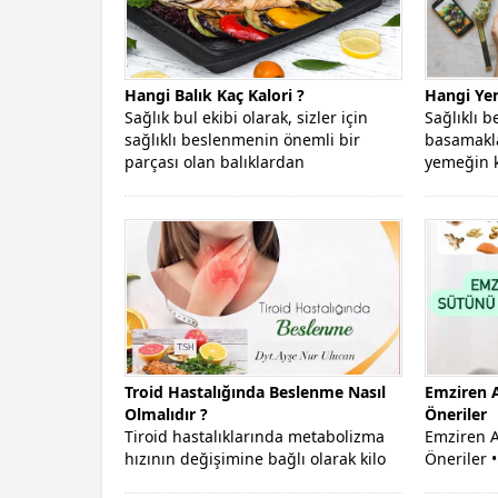
Hangi Balık Kaç Kalori ?
Hangi Yem
Sağlık bul ekibi olarak, sizler için
Sağlıklı 
sağlıklı beslenmenin önemli bir
basamakla
parçası olan balıklardan
yemeğin k
bahsedeceğiz. Hangi...
bilmektir.
Troid Hastalığında Beslenme Nasıl
Emziren A
Olmalıdır ?
Öneriler
Tiroid hastalıklarında metabolizma
Emziren A
hızının değişimine bağlı olarak kilo
Öneriler •
artışı veya azalışı söz konusu
alımı, he