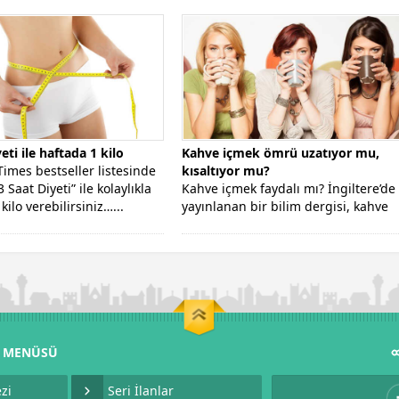
eti ile haftada 1 kilo
Kahve içmek ömrü uzatıyor mu,
imes bestseller listesinde
kısaltıyor mu?
3 Saat Diyeti” ile kolaylıkla
Kahve içmek faydalı mı? İngiltere’de
kilo verebilirsiniz…...
yayınlanan bir bilim dergisi, kahve
ile ilgili yapılan 14 yıllık...
M MENÜSÜ
zi
Seri İlanlar