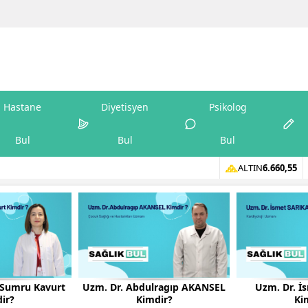
Hastane
Diyetisyen
Psikolog
Bul
Bul
Bul
ALTIN
6.660,55
n Sumru Kavurt
Uzm. Dr. Abdulragıp AKANSEL
Uzm. Dr. İ
ir?
Kimdir?
Ki