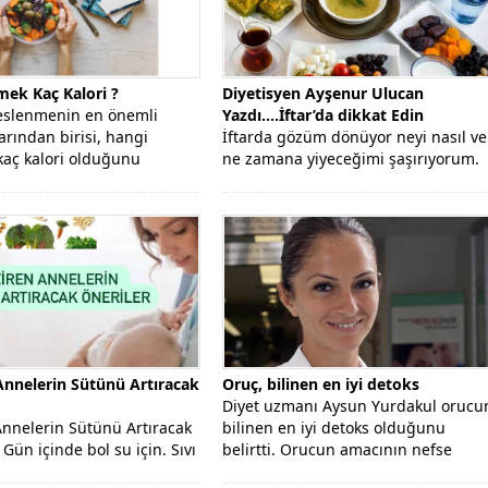
ek Kaç Kalori ?
Diyetisyen Ayşenur Ulucan
beslenmenin en önemli
Yazdı….İftar’da dikkat Edin
rından birisi, hangi
İftarda gözüm dönüyor neyi nasıl ve
aç kalori olduğunu
ne zamana yiyeceğimi şaşırıyorum.
 Günlük alınan besinler...
Biraz kaçırıyorum sanırım ama
iftarda...
nnelerin Sütünü Artıracak
Oruç, bilinen en iyi detoks
Diyet uzmanı Aysun Yurdakul orucu
Kürtaj Nedir?
nnelerin Sütünü Artıracak
bilinen en iyi detoks olduğunu
 Gün içinde bol su için. Sıvı
belirtti. Orucun amacının nefse
m doğum...
hakim...