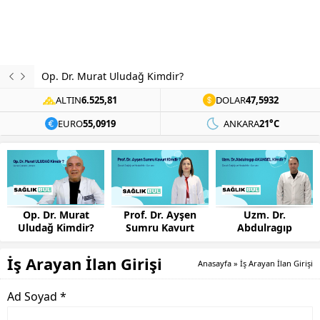
Op. Dr. Murat Uludağ Kimdir?
ALTIN
6.525,81
DOLAR
47,5932
EURO
55,0919
ANKARA
21°C
Op. Dr. Murat
Prof. Dr. Ayşen
Uzm. Dr.
Uludağ Kimdir?
Sumru Kavurt
Abdulragıp
Kimdir?
AKANSEL Kimdir?
İş Arayan İlan Girişi
Anasayfa
»
İş Arayan İlan Girişi
Ad Soyad *