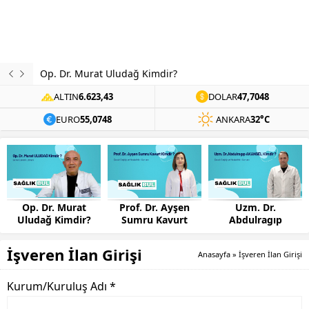
Op. Dr. Murat Uludağ Kimdir?
ALTIN
6.623,43
DOLAR
47,7048
EURO
55,0748
ANKARA
32°C
Op. Dr. Murat
Prof. Dr. Ayşen
Uzm. Dr.
Uludağ Kimdir?
Sumru Kavurt
Abdulragıp
Kimdir?
AKANSEL Kimdir?
İşveren İlan Girişi
Anasayfa
»
İşveren İlan Girişi
Kurum/Kuruluş Adı *