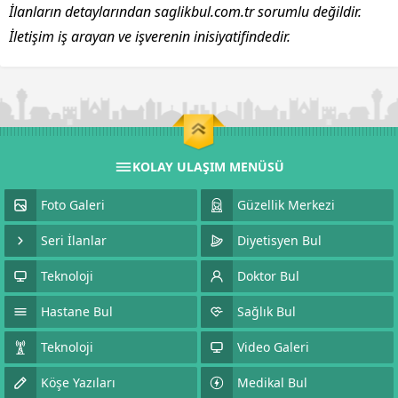
İlanların detaylarından saglikbul.com.tr sorumlu değildir.
İletişim iş arayan ve işverenin inisiyatifindedir.
KOLAY ULAŞIM MENÜSÜ
Foto Galeri
Güzellik Merkezi
Seri İlanlar
Diyetisyen Bul
Teknoloji
Doktor Bul
Hastane Bul
Sağlık Bul
Teknoloji
Video Galeri
Köşe Yazıları
Medikal Bul