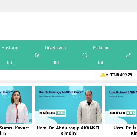
Hastane
Diyetisyen
Psikolog
Bul
Bul
Bul
ALTIN
6.499,25
n Sumru Kavurt
Uzm. Dr. Abdulragıp AKANSEL
Uzm. Dr. İ
ir?
Kimdir?
Ki