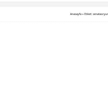
Anasayfa
»
Etiket: senataory