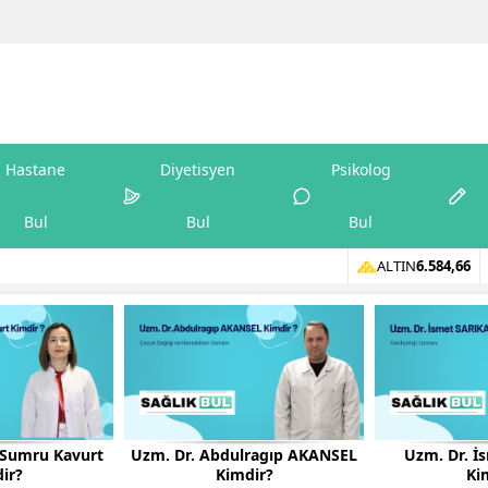
Hastane
Diyetisyen
Psikolog
Bul
Bul
Bul
ALTIN
6.584,66
n Sumru Kavurt
Uzm. Dr. Abdulragıp AKANSEL
Uzm. Dr. İ
ir?
Kimdir?
Ki