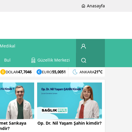
Anasayfa
Medikal
Bul
Güzellik Merkezi
DOLAR
47,7046
EURO
55,0051
ANKARA
21°C
smet Sarıkaya
Op. Dr. Nil Yaşam Şahin kimdir?
mdir?